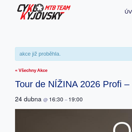
Přeskočit
Ú
na
obsah
akce již proběhla.
« Všechny Akce
Tour de NÍŽINA 2026 Profi –
24 dubna
16:30
19:00
@
–