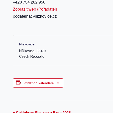
+420 734 262 950
Zobrazit web (Pořadatel)
podatelna@nizkovice.cz
Nížkovice
Nížkovice
,
68401
Czech Republic
Přidat do kalendáře
«
Cyklokros Slavkov u Brna 2025