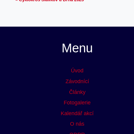
Navigace
pro
Akce
Menu
Úvod
Závodnící
Články
Fotogalerie
Kalendář akcí
O nás