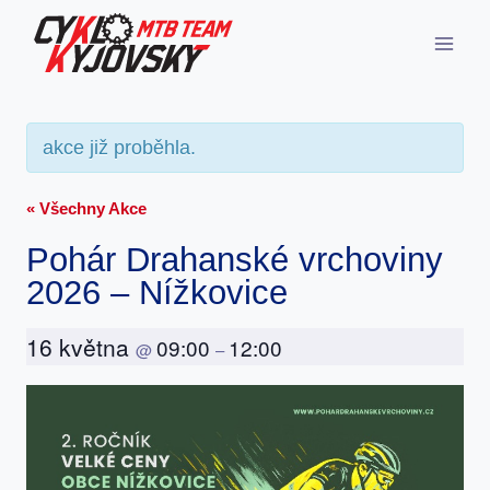
Přeskočit
na
obsah
akce již proběhla.
« Všechny Akce
Pohár Drahanské vrchoviny
2026 – Nížkovice
16 května
09:00
12:00
@
–