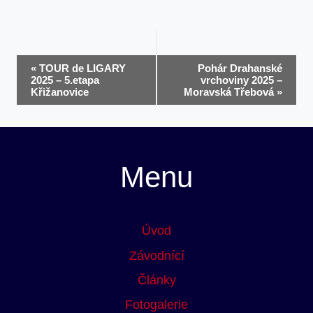
Navigace
«
TOUR de LIGARY
Pohár Drahanské
2025 – 5.etapa
vrchoviny 2025 –
Křižanovice
Moravská Třebová
»
pro
Akce
Menu
Úvod
Závodnící
Články
Fotogalerie