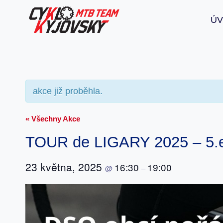
Přeskočit
Ú
na
obsah
akce již proběhla.
« Všechny Akce
TOUR de LIGARY 2025 – 5.e
23 května, 2025
16:30
19:00
@
–