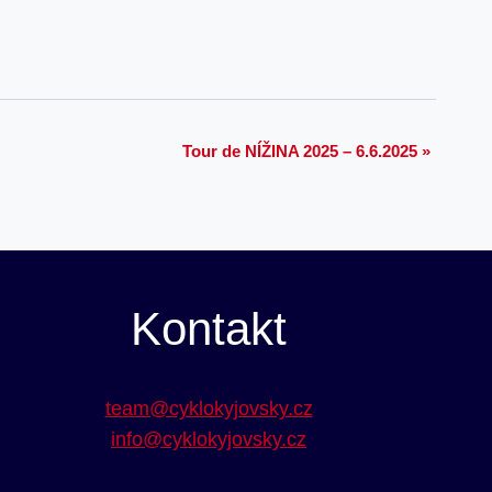
Tour de NÍŽINA 2025 – 6.6.2025
»
Kontakt
team@cyklokyjovsky.cz
info@cyklokyjovsky.cz