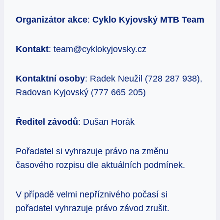
Organizátor akce
:
Cyklo Kyjovský MTB Team
Kontakt
: team@cyklokyjovsky.cz
Kontaktní osoby
: Radek Neužil (728 287 938),
Radovan Kyjovský (777 665 205)
Ř
editel z
á
vod
ů
: Dušan Horák
Pořadatel si vyhrazuje právo na změnu
časového rozpisu dle aktuálních podmínek.
V případě velmi nepříznivého počasí si
pořadatel vyhrazuje právo závod zrušit.