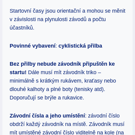
Startovní časy jsou orientační a mohou se měnit
v závislosti na plynulosti závodů a počtu
účastníků.
Povinné vybavení
:
cyklistická p
ř
ilba
Bez p
ř
ilby nebude z
á
vodn
í
k p
ř
ipu
š
t
ě
n ke
startu!
Dále musí mít závodník triko –
minimálně s krátkým rukávem, kraťasy nebo
dlouhé kalhoty a plné boty (tenisky atd).
Doporučují se brýle a rukavice.
Závodní
č
í
sla a jeho um
í
st
ě
n
í
: závodní číslo
obdrží každý závodník na místě. Závodník musí
mít umístěné závodní číslo viditelně na kole (na