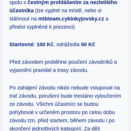
spolu s
č
estn
ý
m prohl
áš
en
í
m za nezletil
é
ho
ú
č
astn
í
ka
(lze vyplnit na místě, nebo si
stáhnout na
mtbteam.cyklokyjovsky.cz
a
přinést vyplněné k prezenci)
Startovné
:
100 K
č
, odrážedla
50 K
č
Před závodem proběhne poučení závodníků a
vyjasnění pravidel a trasy závodu.
Po zahájení závodu nikdo nebude vstupovat na
trať závodu, porušení bude trestáno vyloučením
ze závodu. Všichni účastníci se budou
pohybovat v určeném prostoru po celou dobu
závodu tzn. před startem, během závodu i po
skončení jednotlivých kategorií. Za děti