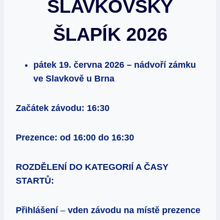
SLAVKOVSKÝ
ŠLAPÍK 2026
pátek 19. června 2026 – n
á
dvo
ř
í
z
á
mku
ve Slavkov
ě
u Brna
Za
č
á
tek z
á
vodu: 16:30
Prezence: od 16:00 do 16:30
ROZD
Ě
LEN
Í
DO KATEGORI
Í
A
Č
ASY
START
Ů
:
P
ř
ihl
áš
en
í
–
v
den z
á
vodu na m
í
st
ě
prezence